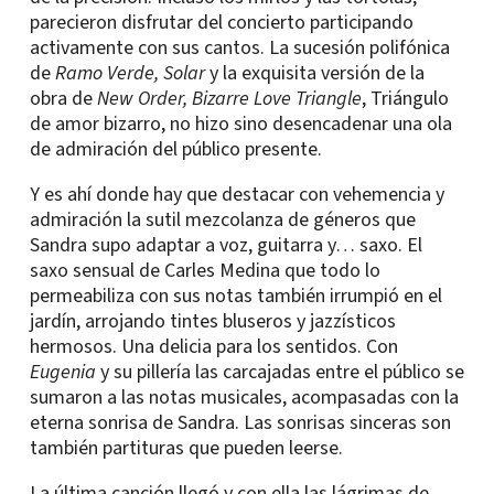
parecieron disfrutar del concierto participando
activamente con sus cantos. La sucesión polifónica
de
Ramo Verde, Solar
y la exquisita versión de la
obra de
New Order, Bizarre Love Triangle
, Triángulo
de amor bizarro, no hizo sino desencadenar una ola
de admiración del público presente.
Y es ahí donde hay que destacar con vehemencia y
admiración la sutil mezcolanza de géneros que
Sandra supo adaptar a voz, guitarra y… saxo. El
saxo sensual de Carles Medina que todo lo
permeabiliza con sus notas también irrumpió en el
jardín, arrojando tintes bluseros y jazzísticos
hermosos. Una delicia para los sentidos. Con
Eugenia
y su pillería las carcajadas entre el público se
sumaron a las notas musicales, acompasadas con la
eterna sonrisa de Sandra. Las sonrisas sinceras son
también partituras que pueden leerse.
La última canción llegó y con ella las lágrimas de