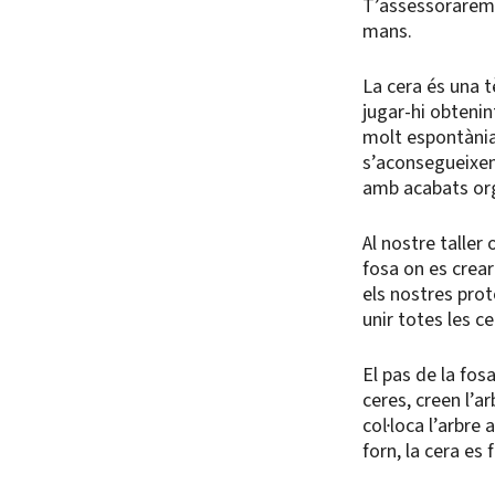
T’assessorarem 
mans.
La cera és una t
jugar-hi obtenin
molt espontània
s’aconsegueixen
amb acabats org
Al nostre talle
fosa on es crear
els nostres pro
unir totes les ce
El pas de la fos
ceres, creen l’ar
col·loca l’arbre
forn, la cera es