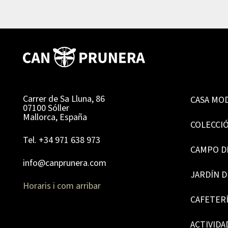
Carrer de Sa Lluna, 86
CASA MO
07100 Sóller
Mallorca, España
COLECCI
Tel. +34 971 638 973
CAMPO D
info@canprunera.com
JARDÍN 
Horaris i com arribar
CAFETER
ACTIVIDA