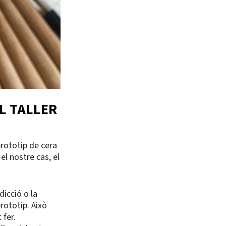
L TALLER
prototip de cera
el nostre cas, el
icció o la
rototip. Això
 fer.