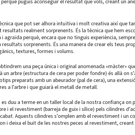
perquè puguis aconseguir el resultat que vols, creant un ane
ècnica que pot ser alhora intuïtiva i molt creativa així que 
t resultats realment sorprenents. És la tècnica que hem esco
 i agraïda perquè, encara que no tinguis experiència, sempr
 resultats sorprenents. És una manera de crear els teus prop
ànics, textures, formes i volums.
r obtindrem una peça única i original anomenada «màster» qu
à un arbre (estructura de cera per poder fondre) és allà on s
totips preparats amb un abeurador (pal de cera), una extensi
res a l’arbre i que guiarà el metall de metall.
a es duu a terme en un taller local de la nostra confiança on 
bre i el revestiment (barreja de guix i sílice) pels cilindres d’a
 acabat. Aquests cilindres s’omplen amb el revestiment i un cop
 fon i deixa el buit de les nostres peces al revestiment, creant