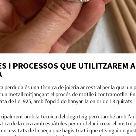
S I PROCESSOS QUE UTILITZAREM A
A
ra perduda és una tècnica de joieria ancestral per la qual un 
r un metall mitjançant el procés de motlle i contramotlle. En 
lata de llei 925, amb l’opció de banyar-la en or de 18 quirats.
ncipalment amb la tècnica del degoteig però també amb l’add
tica de la cera amb espàtules per modelar i crear el nostre p
necessitats de la peça que hagis triat i que et vingui de gust