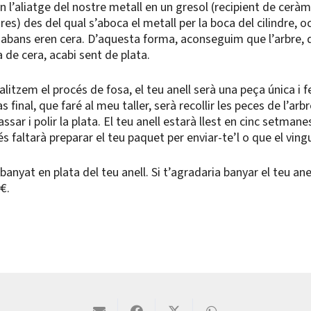
n l’aliatge del nostre metall en un gresol (recipient de ceràm
es) des del qual s’aboca el metall per la boca del cilindre, o
e abans eren cera. D’aquesta forma, aconseguim que l’arbre, 
 de cera, acabi sent de plata.
alitzem el procés de fosa, el teu anell serà una peça única i 
pas final, que faré al meu taller, serà recollir les peces de l’arbr
ssar i polir la plata. El teu anell estarà llest en cinc setman
 faltarà preparar el teu paquet per enviar-te’l o que el vingui
 banyat en plata del teu anell. Si t’agradaria banyar el teu an
€.