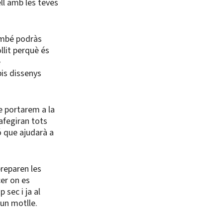
ll amb les teves
també podràs
llit perquè és
e
is dissenys
e portarem a la
’afegiran tots
ó que ajudarà a
preparen les
cer on es
 sec i ja al
 un motlle.