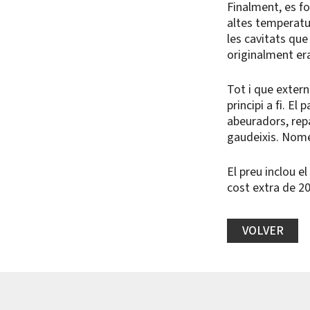
Finalment, es fo
altes temperatur
les cavitats qu
originalment era
Tot i que extern
principi a fi. El 
abeuradors, repa
gaudeixis. Només
El preu inclou el
cost extra de 20
VOLVER