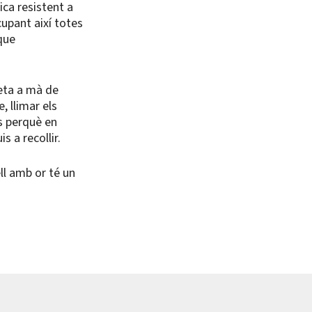
ica resistent a
cupant així totes
que
feta a mà de
e, llimar els
es perquè en
s a recollir.
ell amb or té un