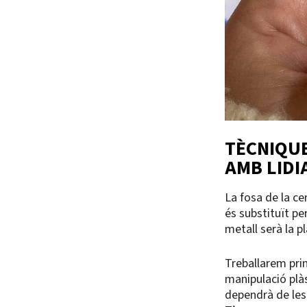
TÈCNIQUE
AMB LIDI
La fosa de la ce
és substituït pe
metall serà la p
Treballarem pri
manipulació plàs
dependrà de les 