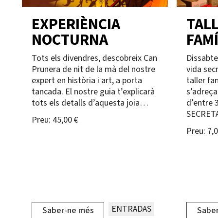
EXPERIÈNCIA
TALL
NOCTURNA
FAMÍ
Tots els divendres, descobreix Can
Dissabte
Prunera de nit de la mà del nostre
vida sec
expert en història i art, a porta
taller fa
tancada. El nostre guia t’explicarà
s’adreça
tots els detalls d’aquesta joia…
d’entre 3
SECRET
Preu:
45,00 €
Preu:
7,0
ENTRADAS
Saber-ne més
Sabe