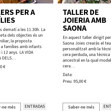
ERS PER A
TALLER DE
LIES
JOIERIA AMB
SAONA
s dematí a les 11.30h. La
reta dels objectes és un
En aquest taller dirigit pe
miliar; la proposta
Saona Joies crearàs el teu
 a famílies amb infants
personalitzat amb la tècni
 i 12 anys. LA VIDA
cera perduda, una tècnica
A DELS…
ancestral en la qual mode
cera…
0 €
Data:
Preu:
95,00 €
ENTRADAS
ENT
r-ne més
Saber-ne més