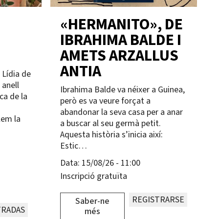
«HERMANITO», DE
IBRAHIMA BALDE I
AMETS ARZALLUS
ANTIA
r Lídia de
 anell
Ibrahima Balde va néixer a Guinea,
ca de la
però es va veure forçat a
abandonar la seva casa per a anar
lem la
a buscar al seu germà petit.
Aquesta història s’inicia així:
Estic…
Data:
15/08/26 - 11:00
Inscripció gratuïta
REGISTRARSE
Saber-ne
RADAS
més